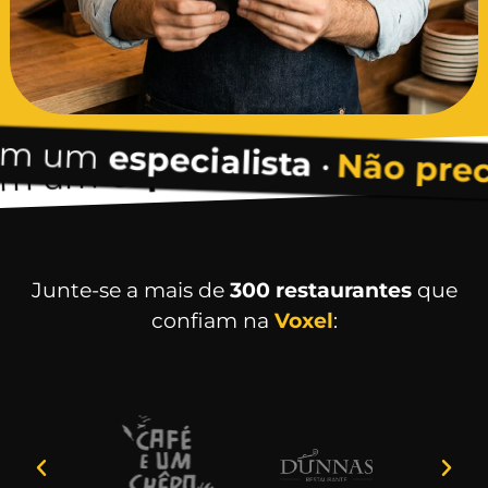
enten
pecialista
•
Não precisa
Não precisa
enten
•
pecialista
Junte-se a mais de
300 restaurantes
que
confiam na
Voxel
: