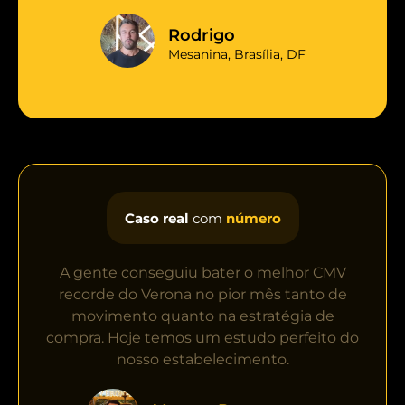
Rodrigo
Mesanina, Brasília, DF
Caso real
com
número
A gente conseguiu bater o melhor CMV
recorde do Verona no pior mês tanto de
movimento quanto na estratégia de
compra. Hoje temos um estudo perfeito do
nosso estabelecimento.