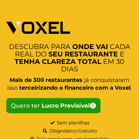
DESCUBRA PARA
ONDE VAI
CADA
REAL DO
SEU RESTAURANTE
E
TENHA CLAREZA TOTAL
EM 30
DIAS
Mais de 300 restaurantes
já conquistaram
isso
terceirizando o financeiro com a Voxel
.
Quero ter
Lucro Previsível
Sem planilhas
Diagnóstico Gratuito
Fale agora com um especialista