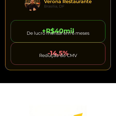
Verona Restaurante
Brasília, DF
+R$40mil
De lucro mensal em 6 meses
-14,5%
Redução do CMV