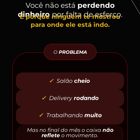
Você não está
perdendo
dinheiro
por falta de esforço.
É porque ninguém te mostrou
para onde ele está indo.
O
PROBLEMA
✓
Salão
cheio
✓
Delivery
rodando
✓
Trabalhando
muito
Mas no final do mês o caixa
não
reflete
o movimento.