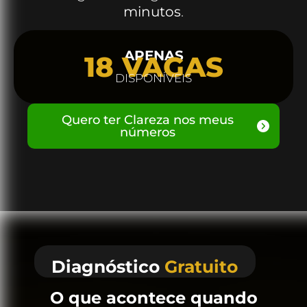
minutos
.
APENAS
18
 VAGAS
DISPONÍVEIS
Quero ter Clareza nos meus
números
Diagnóstico
Gratuito
O que acontece quando