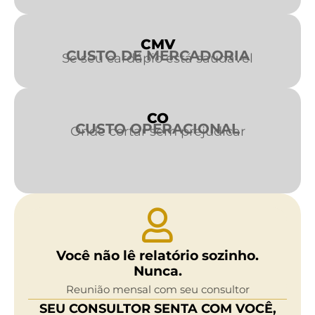
CMV
CUSTO DE MERCADORIA
Se seu cardápio está saudável
CO
CUSTO OPERACIONAL
Onde cortar sem prejudicar
Você não lê relatório sozinho.
Nunca.
Reunião mensal com seu consultor
SEU CONSULTOR SENTA COM VOCÊ,